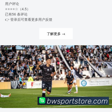
用户评论
⭐⭐⭐⭐☆（4.5）
已有56 条评论
👉 登录后可查看更多用户反馈
了解更多 →