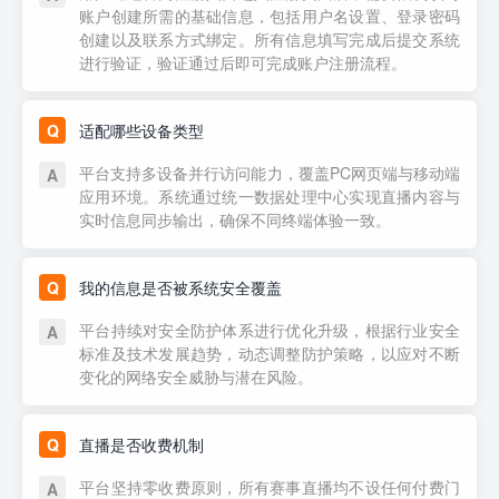
账户创建所需的基础信息，包括用户名设置、登录密码
创建以及联系方式绑定。所有信息填写完成后提交系统
进行验证，验证通过后即可完成账户注册流程。
适配哪些设备类型
平台支持多设备并行访问能力，覆盖PC网页端与移动端
应用环境。系统通过统一数据处理中心实现直播内容与
实时信息同步输出，确保不同终端体验一致。
我的信息是否被系统安全覆盖
平台持续对安全防护体系进行优化升级，根据行业安全
标准及技术发展趋势，动态调整防护策略，以应对不断
变化的网络安全威胁与潜在风险。
直播是否收费机制
平台坚持零收费原则，所有赛事直播均不设任何付费门