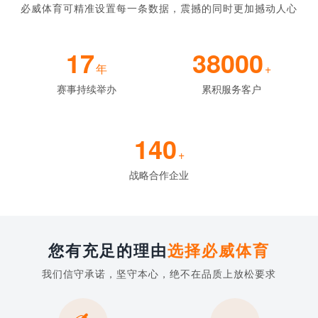
必威体育可精准设置每一条数据，震撼的同时更加撼动人心
17
38000
年
+
赛事持续举办
累积服务客户
140
+
战略合作企业
您有充足的理由
选择必威体育
我们信守承诺，坚守本心，绝不在品质上放松要求