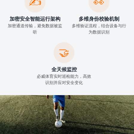
加密安全智能运行架构
多维身份校验机制
加密通道传输，避免数据被监
多维验证流程，结合设备与行
听
为数据识别
全天候监控
必威体育实时巡检能力，高效
识别并应对安全变化