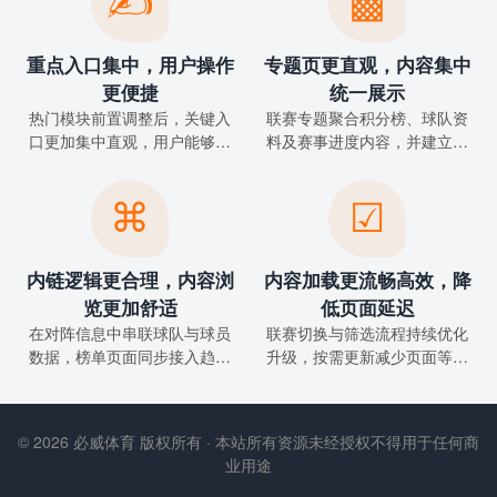
重点入口集中，用户操作
专题页更直观，内容集中
更便捷
统一展示
热门模块前置调整后，关键入
联赛专题聚合积分榜、球队资
口更加集中直观，用户能够快
料及赛事进度内容，并建立互
速定位所需功能，有效减少操
链扩展体系，支持用户长尾检
作步骤并提升整体使用效率与
索与赛后分析需求，优化流量
体验。
结构表现。
内链逻辑更合理，内容浏
内容加载更流畅高效，降
览更加舒适
低页面延迟
在对阵信息中串联球队与球员
联赛切换与筛选流程持续优化
数据，榜单页面同步接入趋势
升级，按需更新减少页面等待
分析与相关比赛内容，引导用
延迟，让用户高频浏览时依旧
户顺着链路不断探索更多内
轻盈顺滑。
容。
© 2026 必威体育 版权所有 · 本站所有资源未经授权不得用于任何商
业用途